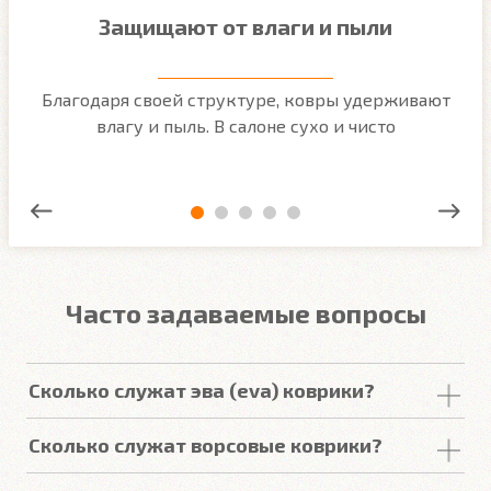
Защищают от влаги и пыли
м
Благодаря своей структуре, ковры удерживают
О
ым
влагу и пыль. В салоне сухо и чисто
Часто задаваемые вопросы
Сколько служат эва (eva) коврики?
Срок
службы
комплекта
автомобильных
Сколько служат ворсовые коврики?
покрытий из
ЕВА
в среднем составляет 2-3
года
.
Но есть некоторые факторы, уменьшающие или
Срок
службы
ворсовых покрытий в среднем